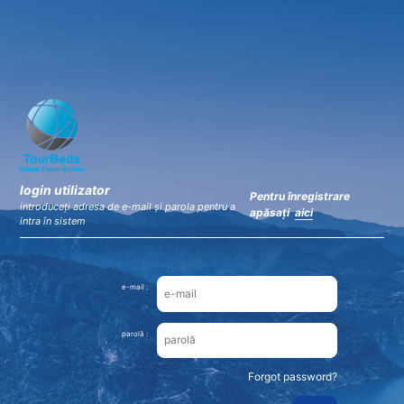
×
IATI
VIEW
IATI
FREE - In Google Play
login utilizator
Pentru înregistrare
introduceţi adresa de e-mail şi parola pentru a
apăsaţi
aici
intra în sistem
e-mail :
parolă :
Forgot password?